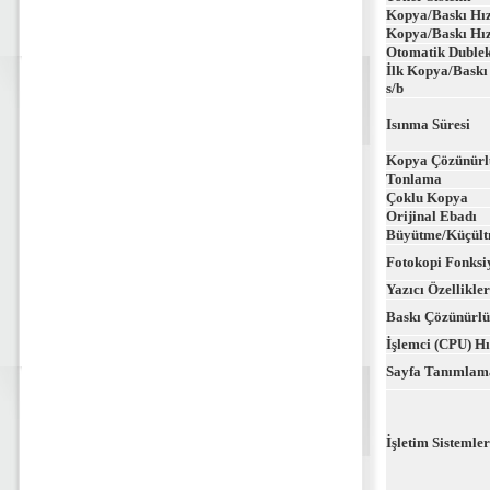
Kopya/Baskı Hız
Kopya/Baskı Hız
Otomatik Dubleks
İlk Kopya/Baskı 
s/b
Isınma Süresi
Kopya Çözünürl
Tonlama
Çoklu Kopya
Orijinal Ebadı
Büyütme/Küçül
Fotokopi Fonksi
Yazıcı Özellikler
Baskı Çözünürl
İşlemci (CPU) Hı
Sayfa Tanımlama
İşletim Sistemler