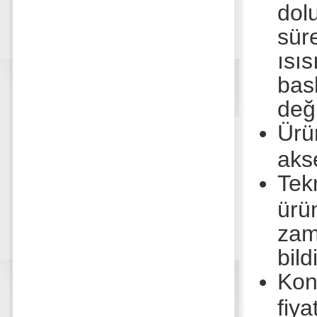
dol
sür
ısı
bas
deği
Ürü
akse
Tek
ür
zam
bild
Kon
fiya