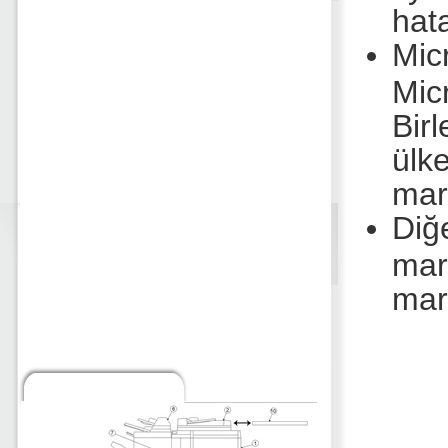
hat
Mic
Mic
Bir
ülk
mark
Diğ
mar
mark