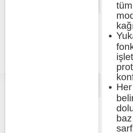
tüm
mod
kağı
Yuk
fonk
işl
pro
konf
Her
bel
dol
baz
sar