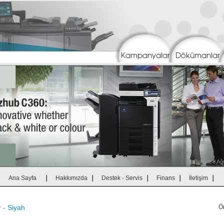
|
|
|
|
|
Ana Sayfa
Hakkımızda
Destek - Servis
Finans
İletişim
 - Siyah
Ö