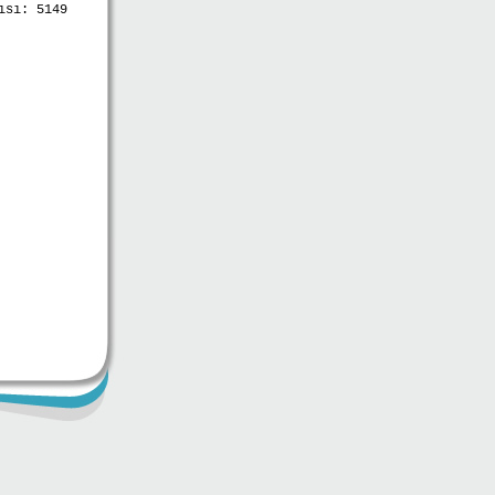
ısı:
5149